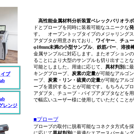
高性能金属材料分析装置ベレックバリオラボ
ドとプローブを同時に装着可能なユニークな
発
す。 オープントップタイプのメジャリングス
アダプタが用意されており、
ワイヤー
、
チュー
φ10mm未満の小型サンプル
、
鉄筋バー
、
溶接
金属サンプルに対応します。またオプションの
ることにより大型のサンプルも切り出すことな
可能としました。用途に応じて、
異材判別
に最
キングプローブ、
炭素の定量
が可能なアルゴン
タイプ
ーブ、
炭素・リン・硫黄の定量
が可能なアルゴ
lab
ーブを選択することが可能です。もちろんプロ
アダプタ、チューブ・パイプアダプタなどを用
lab
で幅広いユーザー様に使用していただくことが
グレンジ
■プローブ
プローブの取付に脱着可能なコネクタ方式を採
に応じて
異材判別
に最適なエアースパーキング