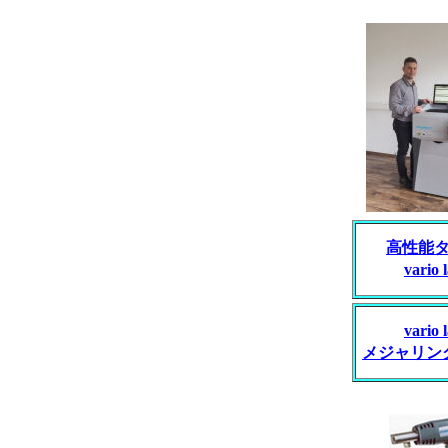
高性能
vario 
vario 
メジャリン