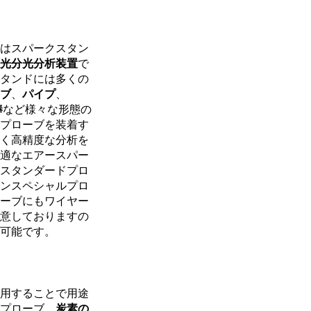
はスパークスタン
光分光分析装置
で
タンドには多くの
ブ
、
パイプ
、
棒
など様々な形態の
プローブを装着す
く高精度な分析を
適なエアースパー
スタンダードプロ
ンスペシャルプロ
ーブにもワイヤー
意しておりますの
可能です。
用することで用途
プローブ、
炭素の