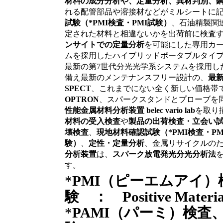
材料の成分分析や、定量分析、異材判別、
れる配管部品や溶接材などがミルシートに
試験（*PMI検査・PMI試験）
、石油精製関
定された材料と相違ないかを出荷前に検査
ンサイトでの定量分析
を可能にした専用カー
ムを採用したハイブリッドポータブルタイ
最新の第7世代分光光学系システムを採用し
備え最新のメンテナンスフリー設計の、
最新
SPECT
、これまでにない全く新しい価格帯
OPTRON
、スパークスタンドとプローブを
性能金属材料分析装置 belec vario lab
を取り
材料の受入検査
や
製品の出荷検査・立会い
壊検査
、
現地材料確認試験（*PMI検査・PM
験）
、
定性・定量分析
、金属リサイクルの
分析装置
は、
スパーク放電発光分光分析法
す。
*
PMI（ピーエムアイ）
験 ： Positive Material 
*
PAMI（パーミ）検査