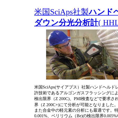
米国SciAps社製
ハンド
ダウン分光分析計
( HHL
米国SciAps(サイアプス）社製ハンドヘ
許技術であるアルゴンガスフラッシングによ
検出限界（Z 200C)、PMI検査などで要求
界（Z 200C+)にて分析が可能となりました
また合金中の軽元素の分析にも最適です。特
0.001%、ベリリウム（Be)の検出限界0.