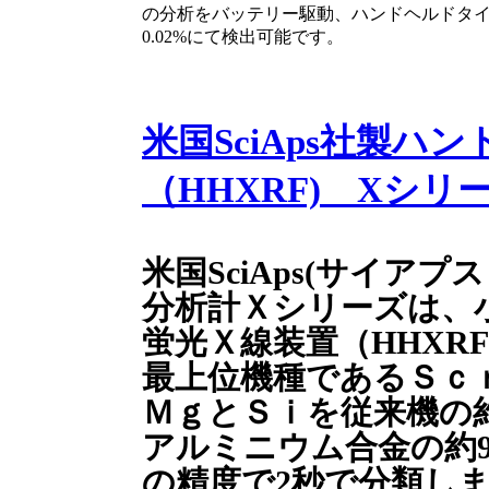
の分析をバッテリー駆動、ハンドヘルドタイ
0.02%にて検出可能です。
米国SciAps社製ハ
（HHXRF) Xシリ
米国SciAps(サイア
分析計Ｘシリーズは、
蛍光Ｘ線装置（HHXRF
最上位機種であるＳｃ
ＭｇとＳｉを従来機の
アルミニウム合金の約90
の精度で2秒で分類します。（