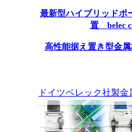
最新型ハイブリッドポ
置 belec c
高性能据え置き型金属材料分析
ドイツベレック社製金