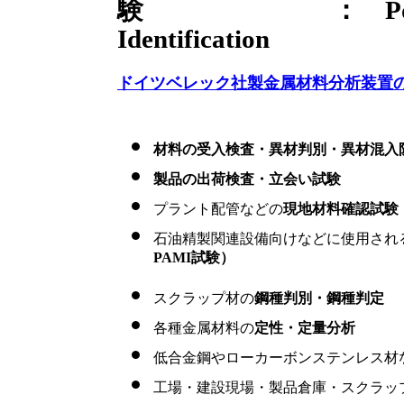
験 ： Positive A
Identification
ドイツベレック社製金属材料分析装置
材料の受入検査・異材判別・異材混入
製品の出荷検査・立会い試験
プラント配管などの
現地材料確認試験（
石油精製関連設備向けなどに使用され
PAMI試験）
スクラップ材の
鋼種判別・鋼種判定
各種金属材料の
定性・定量分析
低合金鋼やローカーボンステンレス材
工場・建設現場・製品倉庫・スクラッ