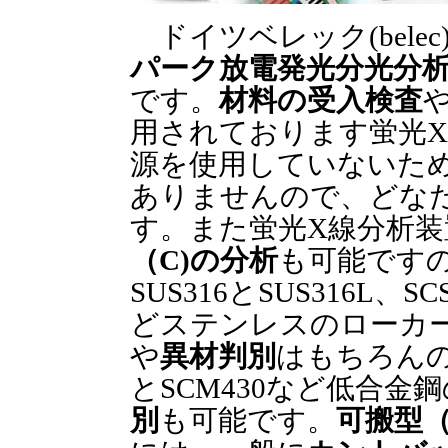
ドイツベレック(belec
パーク放電発光分光分
です。
材料の受入検査
用されております蛍光
源を使用していないた
ありませんので、どな
す。また蛍光X線分析
（C)の分析
も可能ですので
SUS316とSUS316L、SC
どステンレスのローカ
や
異材判別
はもちろんのこ
とSCM430など低合金鋼
別
も可能です。
可搬型