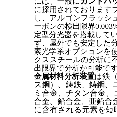
には、一般に
カントバ
に採用されております
し、アルゴンフラッシ
ーボンの検出限界0.00
定型分光器を搭載して
ず、屋外でも安定した
素光学系オプションを
クススチールの分析に不可
出限界で分析が可能です。
金属材料分析装置
は
鉄
ス鋼）、鋳鉄、鋳鋼、
ミ合金、チタン合金、
合金、鉛合金、亜鉛合
に含有される元素を短