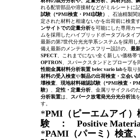
材料の成分分析や、定量分析、異材判別、
れる配管部品や溶接材などがミルシートに
試験（*PMI検査・PMI試験）
、石油精製関
定された材料と相違ないかを出荷前に検査
ンサイトでの定量分析
を可能にした専用カー
ムを採用したハイブリッドポータブルタイ
最新の第7世代分光光学系システムを採用し
備え最新のメンテナンスフリー設計の、
最新
SPECT
、これまでにない全く新しい価格帯
OPTRON
、スパークスタンドとプローブを
性能金属材料分析装置 belec vario lab
を取り
材料の受入検査
や
製品の出荷検査・立会い
壊検査
、
現地材料確認試験（*PMI検査・PM
験）
、
定性・定量分析
、金属リサイクルの
分析装置
は、
スパーク放電発光分光分析法
す。
*
PMI（ピーエムアイ）
験 ： Positive Material 
*
PAMI（パーミ）検査