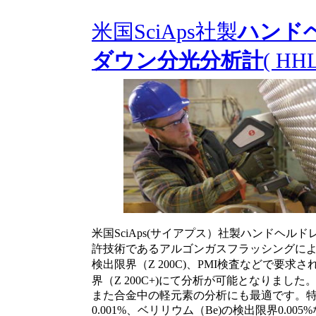
米国SciAps社製
ハンド
ダウン分光分析計
( HHL
米国SciAps(サイアプス）社製ハンドヘ
許技術であるアルゴンガスフラッシングによ
検出限界（Z 200C)、PMI検査などで要求
界（Z 200C+)にて分析が可能となりました
また合金中の軽元素の分析にも最適です。特
0.001%、ベリリウム（Be)の検出限界0.