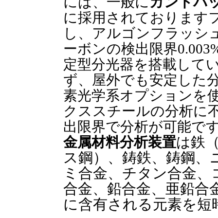
には、一般に
カントバ
に採用されております
し、アルゴンフラッシ
ーボンの検出限界0.00
定型分光器を搭載して
ず、屋外でも安定した
素光学系オプションを
クススチールの分析に不可
出限界で分析が可能です。
金属材料分析装置
は
鉄
ス鋼）、鋳鉄、鋳鋼、
ミ合金、チタン合金、
合金、鉛合金、亜鉛合
に含有される元素を短