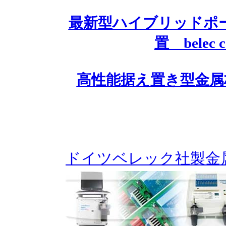
最新型ハイブリッドポ
置 belec c
高性能据え置き型金属材料分析
ドイツベレック社製金