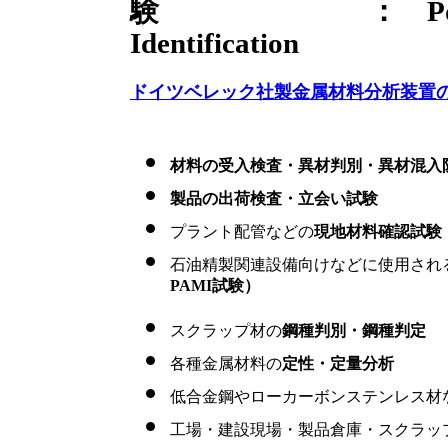
験 ： Positive A
Identification
ドイツベレック社製金属材料分析装置
材料の受入検査・異材判別・異材混入
製品の出荷検査・立会い試験
プラント配管などの
現地材料確認試験（
石油精製関連設備向けなどに使用され
PAMI試験）
スクラップ材の
鋼種判別・鋼種判定
各種金属材料の
定性・定量分析
低合金鋼やローカーボンステンレス材
工場・建設現場・製品倉庫・スクラッ