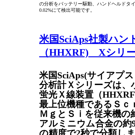
の分析をバッテリー駆動、ハンドヘルドタイ
0.02%にて検出可能です。
米国SciAps社製ハ
（HHXRF) Xシリ
米国SciAps(サイア
分析計Ｘシリーズは、
蛍光Ｘ線装置（HHXRF
最上位機種であるＳｃ
ＭｇとＳｉを従来機の
アルミニウム合金の約90
の精度で2秒で分類します。（