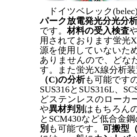
ドイツベレック(belec
パーク放電発光分光分
です。
材料の受入検査
用されております蛍光
源を使用していないた
ありませんので、どな
す。また蛍光X線分析
（C)の分析
も可能ですので
SUS316とSUS316L、SC
どステンレスのローカ
や
異材判別
はもちろんのこ
とSCM430など低合金鋼
別
も可能です。
可搬型